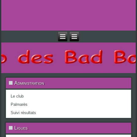
Administration
Le club
Palmarès
Suivi résultats
Ligues